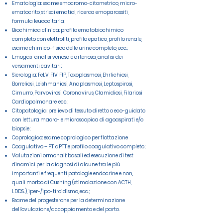
Ematologia: esame emocromo-citometrico, micro-
ematocrito, strisci ematici, ricerca emoparassiti,
formula leucocitaria;
Biochimica clinica: profilo ematobiochimico
completo con elettroliti, profilo epatico, profilo renale,
esame chimico-fisico delle urine completo, ecc.;
Emogas-analisi venosa e arteriosa, analisi dei
versamenti cavitari;
Sierologia: FeLV, FIV, FIP, Toxoplasmosi, Ehrlichiosi,
Borreliosi, Leishmaniosi, Anaplasmosi, Leptospirosi,
Cimurro, Parvovirosi, Coronavirus, Clamidiosi, Filariosi
Cardiopolmonare, ecc.;
Citopatologia: prelievo di tessuto diretto o eco-guidato
con lettura macro- e microscopica di agoaspirati e/o
biopsie;
Coprologico: esame coprologico per flottazione
Coagulativo – PT, aPTT e profilo coagulativo completo;
Valutazioni ormonali: basali ed esecuzione di test
dinamici per la diagnosi di alcune tra le più
importanti e frequenti patologie endocrine e non,
quali morbo di Cushing (stimolazione con ACTH,
LDDS...), iper-/ipo-tiroidismo, ecc.;
Esame del progesterone per la determinazione
dell'ovulazione/accoppiamento e del parto.