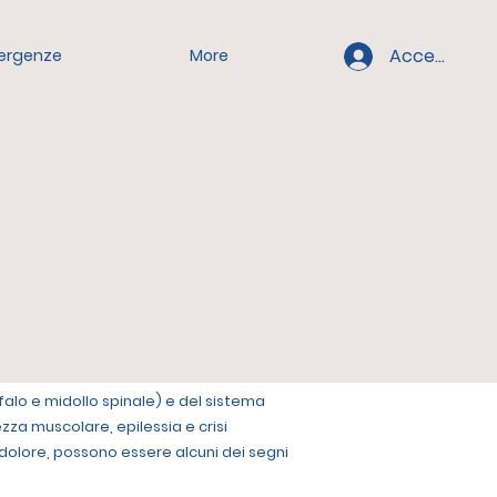
Accedi
ergenze
More
falo e midollo spinale) e del sistema
zza muscolare, epilessia e crisi
 dolore, possono essere alcuni dei segni