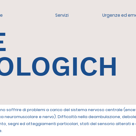
e
Servizi
Urgenze ed em
E
OLOGICH
sono soffrire di problemi a carico del sistema nervoso centrale (ence
acca neuromuscolare e nervo). Difficoltà nella deambulazione, debole
o, segni ed atteggiamenti particolari, stati del sensorio alterati e
e.