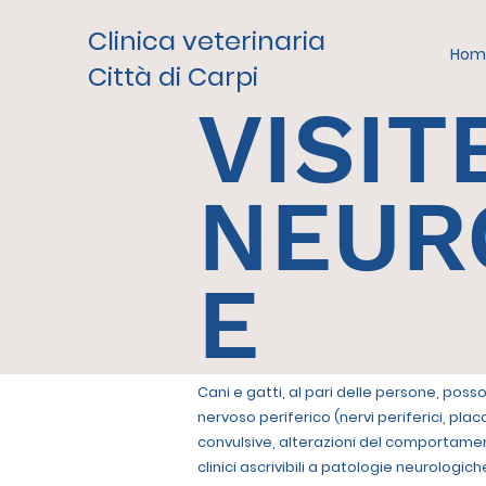
Clinica veterinaria
Hom
Città di Carpi
VISIT
NEUR
E
Cani e gatti, al pari delle persone, pos
nervoso periferico (nervi periferici, pl
convulsive, alterazioni del comportament
clinici ascrivibili a patologie neurologich