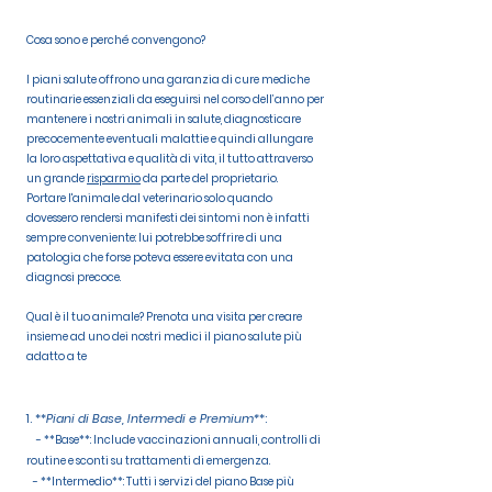
Cosa sono e perché convengono?
I piani salute offrono una garanzia di cure mediche
routinarie essenziali da eseguirsi nel corso dell’anno per
mantenere i nostri animali in salute, diagnosticare
precocemente eventuali malattie e quindi allungare
la loro aspettativa e qualità di vita, il tutto attraverso
un grande
risparmio
da parte del proprietario.
Portare l'animale dal veterinario solo quando
dovessero rendersi manifesti dei sintomi non è infatti
sempre conveniente: lui potrebbe soffrire di una
patologia che forse poteva essere evitata con una
diagnosi precoce.
Qual è il tuo animale? Prenota una visita per creare
insieme ad uno dei nostri medici il piano salute più
adatto a te
1. **
Piani di Base, Intermedi e Premium*
*:
- **Base**: Include vaccinazioni annuali, controlli di
routine e sconti su trattamenti di emergenza.
- **Intermedio**: Tutti i servizi del piano Base più