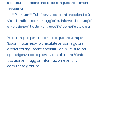
sconti su dentistiche, analisi del sangue e trattamenti
preventivi.
- **Premium**: Tutti i servizi dei piani precedenti più
visite illimitate, sconti maggiori su interventi chirurgici
e inclusione di trattamenti specifici come fisioterapia.
"Vuoi il meglio per il tuo amico a quattro zampe?
Scopri i nostri nuovi piani salute per cani e gatti e
approfitta degli sconti speciali! Piani su misura per
ogni esigenza, dalla prevenzione alla cura. Vieni a
trovarci per maggiori informazioni e per una
consulenza gratuita!"
Clinica Veterinaria
Città di Carpi
Indirizzo
Via Aldo Moro interna, n. 18, Carpi (MO)