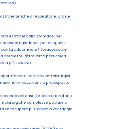
efalica).
gastroenteriche o respiratorie, grazie
corpi estranei dallo stomaco, per
endoscopi rigidi ideali per eseguire
i in cavità addominale), toracoscopie
ria permette, attraverso particolari
sica più invasiva.
approfondite ed interventi chirurgici
omaco nelle razze canine predisposte.
, a secondo del caso, brecce operatorie
zioni chirurgiche complesse potranno
ta un recupero più rapido a vantaggio
sindrome brachicefalica (BAOS) e la