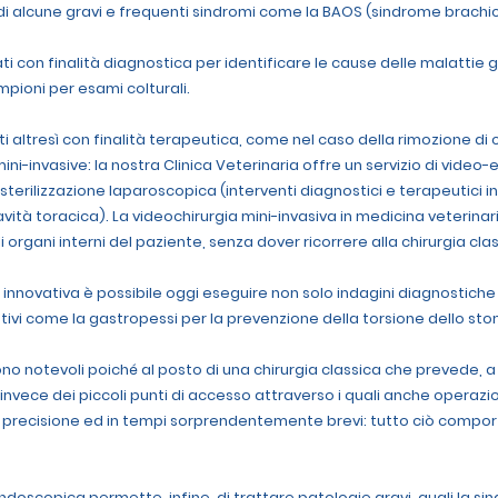
 di alcune gravi e frequenti sindromi come la BAOS (sindrome brachic
ti con finalità diagnostica per identificare le cause delle malattie 
mpioni per esami colturali.
 altresì con finalità terapeutica, come nel caso della rimozione di 
ini-invasive: la nostra Clinica Veterinaria offre un servizio di video-
i la sterilizzazione laparoscopica (interventi diagnostici e terapeutic
cavità toracica). La videochirurgia mini-invasiva in medicina veterina
li organi interni del paziente, senza dover ricorrere alla chirurgia clas
nnovativa è possibile oggi eseguire non solo indagini diagnostiche 
ntivi come la gastropessi per la prevenzione della torsione dello st
 sono notevoli poiché al posto di una chirurgia classica che prevede
 invece dei piccoli punti di accesso attraverso i quali anche opera
a precisione ed in tempi sorprendentemente brevi: tutto ciò compor
e endoscopica permette, infine, di trattare patologie gravi, quali la 