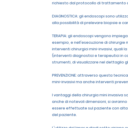
richiesto dal protocollo di trattamento
DIAGNOSTICA: gli endoscopi sono utilizza
alla possibilità di prelevare biopsie e ca
TERAPIA: gli endoscopi vengono impiegati
esempio, e nell'esecuzione di chirurgie m
interventi chirurgici mini-invasivi, qual
(interventi diagnostici e terapeutici in 
strumenti, di visualizzare nel dettaglio g
PREVENZIONE: attraverso questa tecnica i
mini-invasivi ma anche interventi preve
I vantaggi della chirurgia mini invasiva
anche di notevoli dimensioni, si avranno
essere effettuate sul paziente con alt
del paziente.
L'utilizzo del laser a diodi sotto vision